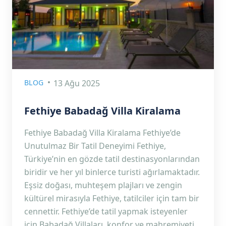
BLOG
13 Ağu 2025
Fethiye Babadağ Villa Kiralama
Fethiye Babadağ Villa Kiralama Fethiye’de
Unutulmaz Bir Tatil Deneyimi Fethiye,
Türkiye’nin en gözde tatil destinasyonlarından
biridir ve her yıl binlerce turisti ağırlamaktadır.
Eşsiz doğası, muhteşem plajları ve zengin
kültürel mirasıyla Fethiye, tatilciler için tam bir
cennettir. Fethiye’de tatil yapmak isteyenler
için Babadağ Villaları, konfor ve mahremiyeti