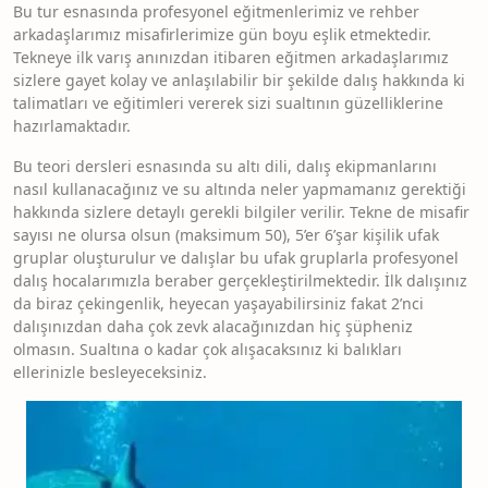
Bu tur esnasında profesyonel eğitmenlerimiz ve rehber
arkadaşlarımız misafirlerimize gün boyu eşlik etmektedir.
Tekneye ilk varış anınızdan itibaren eğitmen arkadaşlarımız
sizlere gayet kolay ve anlaşılabilir bir şekilde dalış hakkında ki
talimatları ve eğitimleri vererek sizi sualtının güzelliklerine
hazırlamaktadır.
Bu teori dersleri esnasında su altı dili, dalış ekipmanlarını
nasıl kullanacağınız ve su altında neler yapmamanız gerektiği
hakkında sizlere detaylı gerekli bilgiler verilir. Tekne de misafir
sayısı ne olursa olsun (maksimum 50), 5’er 6’şar kişilik ufak
gruplar oluşturulur ve dalışlar bu ufak gruplarla profesyonel
dalış hocalarımızla beraber gerçekleştirilmektedir. İlk dalışınız
da biraz çekingenlik, heyecan yaşayabilirsiniz fakat 2’nci
dalışınızdan daha çok zevk alacağınızdan hiç şüpheniz
olmasın. Sualtına o kadar çok alışacaksınız ki balıkları
ellerinizle besleyeceksiniz.