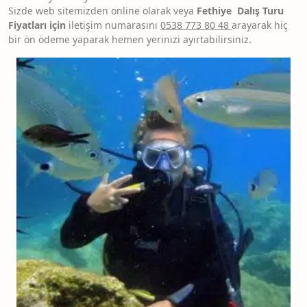
Sizde web sitemizden online olarak veya
Fethiye Dalış Turu
Fiyatları için
iletişim numarasını
0538 773 80 48
arayarak hiç
bir ön ödeme yaparak hemen yerinizi ayırtabilirsiniz.