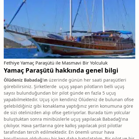
Fethiye Yamaç Paraşütü ile Masmavi Bir Yolculuk
Yamaç Paraşütü hakkında genel bilgi
Ölüdeniz Babadağ’ın
üzerinde günün her saati paraşütleri
görebilirsiniz. Şirketlerde uçuş yapan pilotların belli uçuş
sayısı bulunduğundan bir pilot günde en fazla 5 uçuş
yapabilmektedir. Uçuş için kendiniz Ölüdeniz de bulunan ofise
gelebildiğiniz gibi konaklama yaptığınız yerin konumuna göre
de sizi otelinizden alıp ofise getiriyorlar. Burada tüm yolcular
buluştuktan sonra minibüslerle uçuş yapılacak Babadağ’ına
çıkılıyor. Hava şartlarına göre kalkış yapılacak pist pilotlar
tarafından tercih edilmektedir. En önemli unsur hava
koşullarının olduğunu bir kez daha hatırlatalım. Bir pilot ve bir