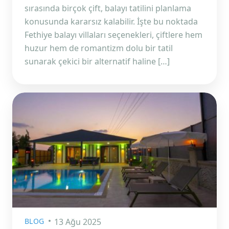
sırasında birçok çift, balayı tatilini planlama
konusunda kararsız kalabilir. İşte bu noktada
Fethiye balayı villaları seçenekleri, çiftlere hem
huzur hem de romantizm dolu bir tatil
sunarak çekici bir alternatif haline […]
BLOG
13 Ağu 2025