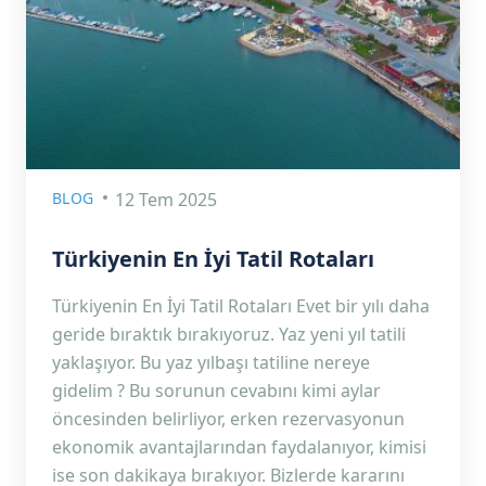
BLOG
12 Tem 2025
Türkiyenin En İyi Tatil Rotaları
Türkiyenin En İyi Tatil Rotaları Evet bir yılı daha
geride bıraktık bırakıyoruz. Yaz yeni yıl tatili
yaklaşıyor. Bu yaz yılbaşı tatiline nereye
gidelim ? Bu sorunun cevabını kimi aylar
öncesinden belirliyor, erken rezervasyonun
ekonomik avantajlarından faydalanıyor, kimisi
ise son dakikaya bırakıyor. Bizlerde kararını