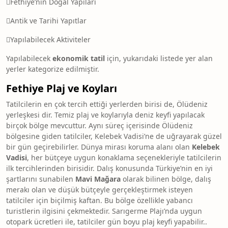
Fethiye’nin Doğal Yapıları
Antik ve Tarihi Yapıtlar
Yapılabilecek Aktiviteler
Yapılabilecek
ekonomik tatil
için, yukarıdaki listede yer alan
yerler kategorize edilmiştir.
Fethiye Plaj ve Koyları
Tatilcilerin en çok tercih ettiği yerlerden birisi de, Ölüdeniz
yerleşkesi dir. Temiz plaj ve koylarıyla deniz keyfi yapılacak
birçok bölge mevcuttur. Aynı süreç içerisinde Ölüdeniz
bölgesine giden tatilciler, Kelebek Vadisi’ne de uğrayarak güzel
bir gün geçirebilirler. Dünya mirası koruma alanı olan
Kelebek
Vadisi
, her bütçeye uygun konaklama seçenekleriyle tatilcilerin
ilk tercihlerinden birisidir. Dalış konusunda Türkiye’nin en iyi
şartlarını sunabilen
Mavi Mağara
olarak bilinen bölge, dalış
merakı olan ve düşük bütçeyle gerçekleştirmek isteyen
tatilciler için biçilmiş kaftan. Bu bölge özellikle yabancı
turistlerin ilgisini çekmektedir. Sarıgerme Plajı’nda uygun
otopark ücretleri ile, tatilciler gün boyu plaj keyfi yapabilir..