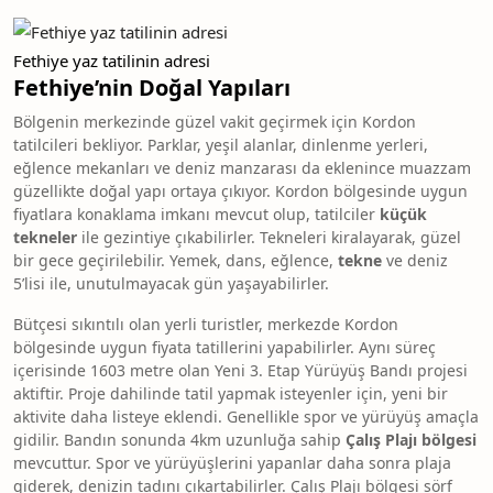
Fethiye yaz tatilinin adresi
Fethiye’nin Doğal Yapıları
Bölgenin merkezinde güzel vakit geçirmek için Kordon
tatilcileri bekliyor. Parklar, yeşil alanlar, dinlenme yerleri,
eğlence mekanları ve deniz manzarası da eklenince muazzam
güzellikte doğal yapı ortaya çıkıyor. Kordon bölgesinde uygun
fiyatlara konaklama imkanı mevcut olup, tatilciler
küçük
tekneler
ile gezintiye çıkabilirler. Tekneleri kiralayarak, güzel
bir gece geçirilebilir. Yemek, dans, eğlence,
tekne
ve deniz
5’lisi ile, unutulmayacak gün yaşayabilirler.
Bütçesi sıkıntılı olan yerli turistler, merkezde Kordon
bölgesinde uygun fiyata tatillerini yapabilirler. Aynı süreç
içerisinde 1603 metre olan Yeni 3. Etap Yürüyüş Bandı projesi
aktiftir. Proje dahilinde tatil yapmak isteyenler için, yeni bir
aktivite daha listeye eklendi. Genellikle spor ve yürüyüş amaçla
gidilir. Bandın sonunda 4km uzunluğa sahip
Çalış Plajı bölgesi
mevcuttur. Spor ve yürüyüşlerini yapanlar daha sonra plaja
giderek, denizin tadını çıkartabilirler. Çalış Plajı bölgesi sörf