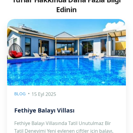
Edinin
BLOG
15 Eyl 2025
Fethiye Balayı Villası
Fethiye Balayı Villasında Tatil Unutulmaz Bir
Tatil Deneyimi Yeni evlenen çiftler için balayı,