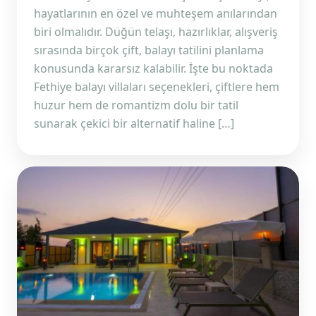
hayatlarının en özel ve muhteşem anılarından
biri olmalıdır. Düğün telaşı, hazırlıklar, alışveriş
sırasında birçok çift, balayı tatilini planlama
konusunda kararsız kalabilir. İşte bu noktada
Fethiye balayı villaları seçenekleri, çiftlere hem
huzur hem de romantizm dolu bir tatil
sunarak çekici bir alternatif haline […]