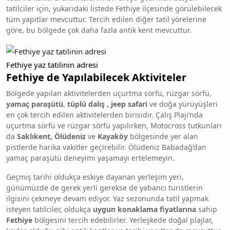
tatilciler için, yukarıdaki listede Fethiye ilçesinde görülebilecek
tüm yapıtlar mevcuttur. Tercih edilen diğer tatil yörelerine
göre, bu bölgede çok daha fazla antik kent mevcuttur.
Fethiye yaz tatilinin adresi
Fethiye de Yapılabilecek Aktiviteler
Bölgede yapılan aktivitelerden uçurtma sörfü, rüzgar sörfü,
yamaç paraşütü
,
tüplü dalış , jeep safari
ve doğa yürüyüşleri
en çok tercih edilen aktivitelerden birisidir. Çalış Plajı’nda
uçurtma sörfü ve rüzgar sörfü yapılırken, Motocross tutkunları
da
Saklıkent, Ölüdeniz
ve
Kayaköy
bölgesinde yer alan
pistlerde harika vakitler geçirebilir. Ölüdeniz Babadağ’dan
yamaç paraşütü deneyimi yaşamayı ertelemeyin.
Geçmiş tarihi oldukça eskiye dayanan yerleşim yeri,
günümüzde de gerek yerli gerekse de yabancı turistlerin
ilgisini çekmeye devam ediyor. Yaz sezonunda tatil yapmak
isteyen tatilciler, oldukça
uygun konaklama fiyatlarına
sahip
Fethiye
bölgesini tercih edebilirler. Yerleşkede doğal plajlar,