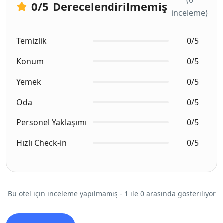
0
/5
Derecelendirilmemiş
inceleme)
Temizlik
0/5
Konum
0/5
Yemek
0/5
Oda
0/5
Personel Yaklaşımı
0/5
Hızlı Check-in
0/5
Bu otel için inceleme yapılmamış - 1 ile 0 arasında gösteriliyor