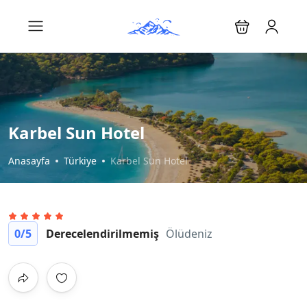
Karbel Sun Hotel
Anasayfa
Türkiye
Karbel Sun Hotel
0
/5
Derecelendirilmemiş
Ölüdeniz