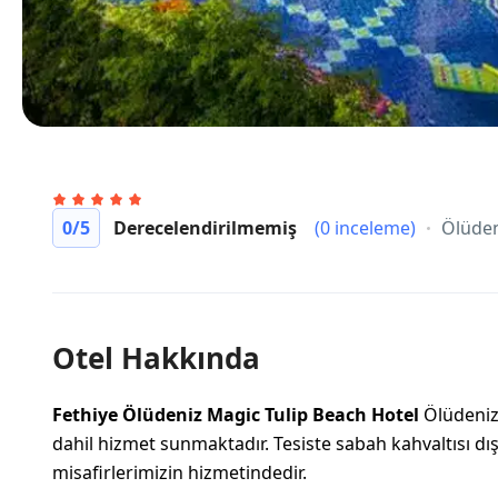
0
/5
Derecelendirilmemiş
(0 inceleme)
Ölüden
Otel Hakkında
Fethiye Ölüdeniz Magic
Tulip Beach Hotel
Ölüdeniz’
dahil hizmet sunmaktadır. Tesiste sabah kahvaltısı dış
misafirlerimizin hizmetindedir.