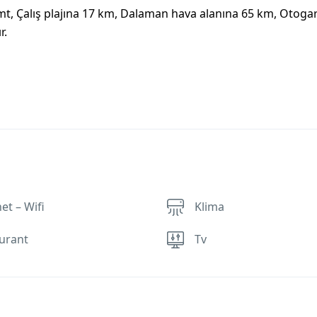
mt, Çalış plajına 17 km, Dalaman hava alanına 65 km, Otoga
r.
et – Wifi
Klima
urant
Tv