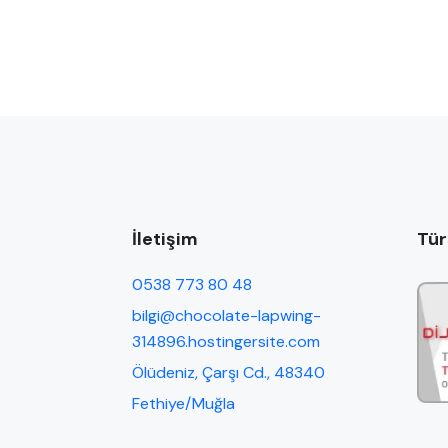
İletişim
Tür
0538 773 80 48
bilgi@chocolate-lapwing-
314896.hostingersite.com
Ölüdeniz, Çarşı Cd., 48340
Fethiye/Muğla