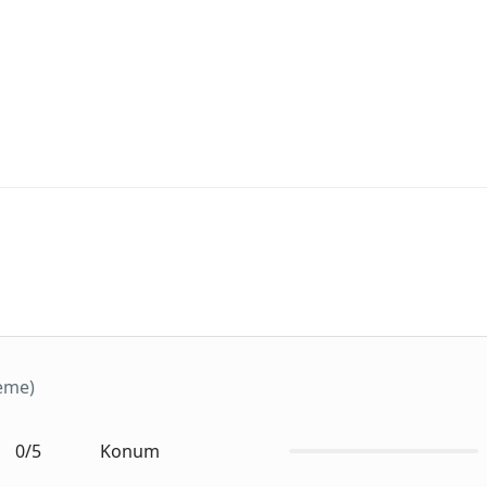
leme)
0/5
Konum