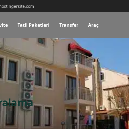
hostingersite.com
vite
Tatil Paketleri
Transfer
Araç
iralama