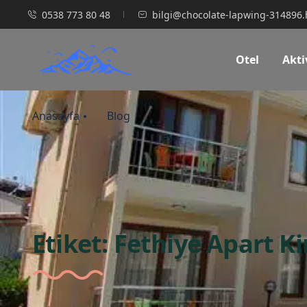
0538 773 80 48
bilgi@chocolate-lapwing-314896.
Otel
Akti
Anasayfa
Blog
Etiket:
Fethiye Apart K