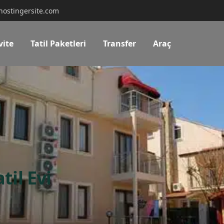
hostingersite.com
vite
Tatil Paketleri
Transfer
Araç
til Evi