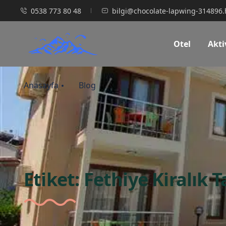
0538 773 80 48
bilgi@chocolate-lapwing-314896.
Otel
Akti
Anasayfa
Blog
Etiket:
Fethiye Kiralık Ta