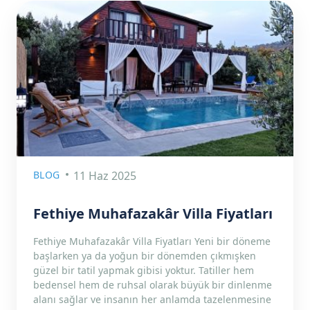
BLOG
11 Haz 2025
Fethiye Muhafazakâr Villa Fiyatları
Fethiye Muhafazakâr Villa Fiyatları Yeni bir döneme
başlarken ya da yoğun bir dönemden çıkmışken
güzel bir tatil yapmak gibisi yoktur. Tatiller hem
bedensel hem de ruhsal olarak büyük bir dinlenme
alanı sağlar ve insanın her anlamda tazelenmesine