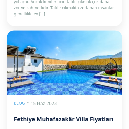
yol açar. Ancak kimileri için tatile çıkmak çok daha
zor ve zahmetlidir. Tatile çıkmakta zorlanan insanlar
genellikle ev […]
BLOG
15 Haz 2023
Fethiye Muhafazakâr Villa Fiyatları