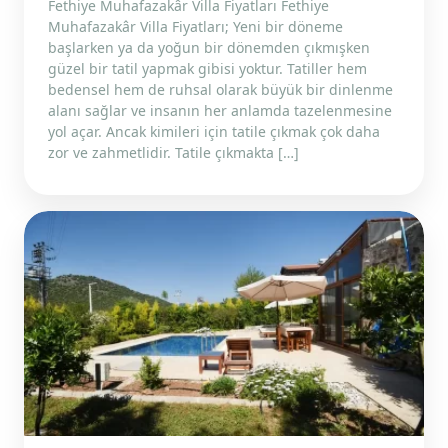
Fethiye Muhafazakâr Villa Fiyatları Fethiye
Muhafazakâr Villa Fiyatları; Yeni bir döneme
başlarken ya da yoğun bir dönemden çıkmışken
güzel bir tatil yapmak gibisi yoktur. Tatiller hem
bedensel hem de ruhsal olarak büyük bir dinlenme
alanı sağlar ve insanın her anlamda tazelenmesine
yol açar. Ancak kimileri için tatile çıkmak çok daha
zor ve zahmetlidir. Tatile çıkmakta […]