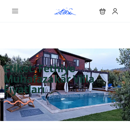
Etiket:
Fethiye
Muhafazakâr Villa
Fiyatları