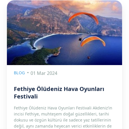
BLOG
01 Mar 2024
Fethiye Ölüdeniz Hava Oyunları
Festivali
Fethiye Ölüdeniz Hava Oyunları Festivali Akdeniz’in
incisi Fethiye, muhteşem doğal güzellikleri, tarihi
dokusu ve özgün kültürü ile sadece yaz tatillerinin
değil, aynı zamanda heyecan verici etkinliklerin de