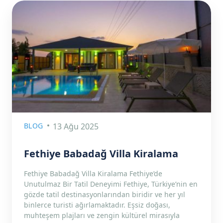
BLOG
13 Ağu 2025
Fethiye Babadağ Villa Kiralama
Fethiye Babadağ Villa Kiralama Fethiye’de
Unutulmaz Bir Tatil Deneyimi Fethiye, Türkiye’nin en
gözde tatil destinasyonlarından biridir ve her yıl
binlerce turisti ağırlamaktadır. Eşsiz doğası,
muhteşem plajları ve zengin kültürel mirasıyla