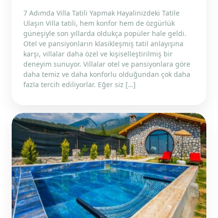
7 Adımda Villa Tatili Yapmak Hayalinizdeki Tatile
Ulaşın Villa tatili, hem konfor hem de özgürlük
güneşiyle son yıllarda oldukça popüler hale geldi.
Otel ve pansiyonların klasikleşmiş tatil anlayışına
karşı, villalar daha özel ve kişiselleştirilmiş bir
deneyim sunuyor. Villalar otel ve pansiyonlara göre
daha temiz ve daha konforlu olduğundan çok daha
fazla tercih ediliyorlar. Eğer siz […]