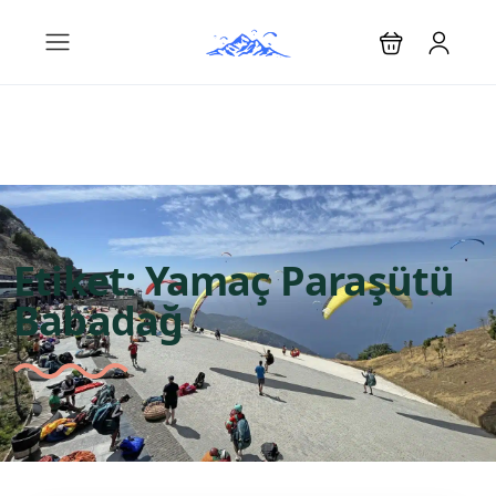
Etiket:
Yamaç Paraşütü
Babadağ