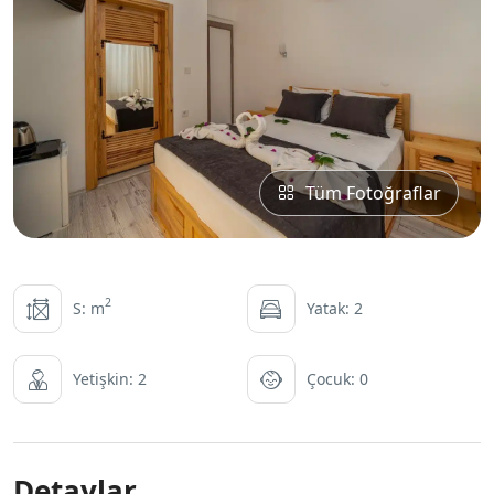
Tüm Fotoğraflar
2
S: m
Yatak: 2
Yetişkin: 2
Çocuk: 0
Detaylar