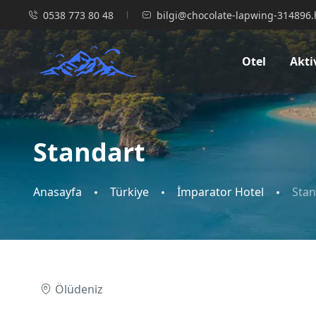
0538 773 80 48
bilgi@chocolate-lapwing-314896.
Otel
Akti
Standart
Anasayfa
Türkiye
İmparator Hotel
Stan
Ölüdeniz