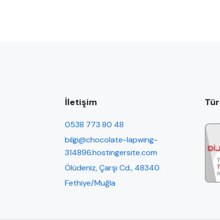
İletişim
Tür
0538 773 80 48
bilgi@chocolate-lapwing-
314896.hostingersite.com
Ölüdeniz, Çarşı Cd., 48340
Fethiye/Muğla