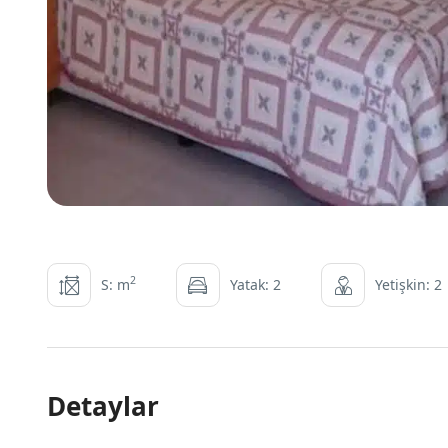
2
S: m
Yatak: 2
Yetişkin: 2
Detaylar