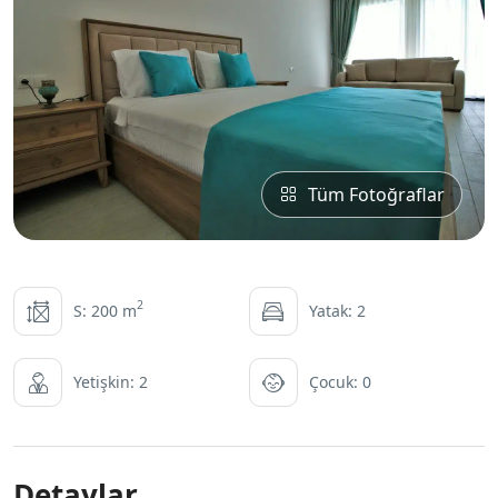
Tüm Fotoğraflar
2
S: 200 m
Yatak: 2
Yetişkin: 2
Çocuk: 0
Detaylar