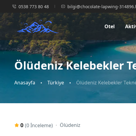
0538 773 80 48
bilgi@chocolate-lapwing-314896.
Otel
Akti
Ölüdeniz Kelebekler T
Anasayfa
Türkiye
Ölüdeniz Kelebekler Tekn
0
Ölüdeniz
(0 İnceleme)