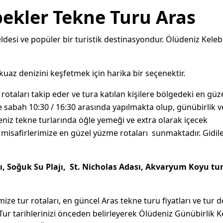
ekler Tekne Turu Aras
eldesi ve popüler bir turistik destinasyondur. Ölüdeniz Kele
kuaz denizini keşfetmek için harika bir seçenektir.
i rotaları takip eder ve tura katılan kişilere bölgedeki en güze
kle sabah 10:30 / 16:30 arasında yapılmakta olup, günübirlik v
eniz tekne turlarında öğle yemeği ve extra olarak içecek
 misafirlerimize en güzel yüzme rotaları sunmaktadır. Gidil
ı, Soğuk Su Plajı, St. Nicholas Adası, Akvaryum Koyu tur
ize tur rotaları, en güncel
Aras tekne turu fiyatları
ve tur d
Tur tarihlerinizi önceden belirleyerek Ölüdeniz Günübirlik K