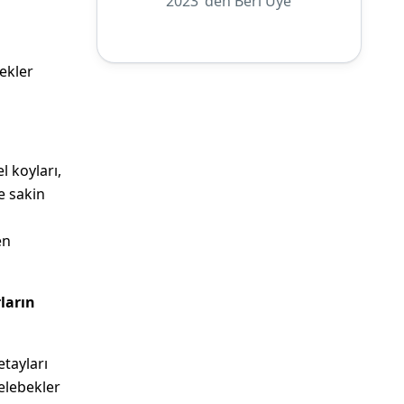
2023 'den Beri Üye
bekler
l koyları,
e sakin
en
ların
etayları
elebekler