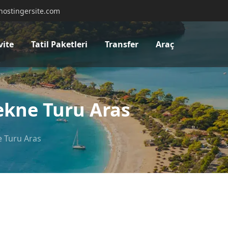
hostingersite.com
vite
Tatil Paketleri
Transfer
Araç
ekne Turu Aras
e Turu Aras