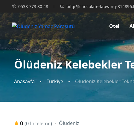
0538 773 80 48
bilgi@chocolate-lapwing-314896.
Otel
A
Ölüdeniz Kelebekler T
Anasayfa
Türkiye
Ölüdeniz Kelebekler Tekn
0
Ölüdeniz
(0 İnceleme)