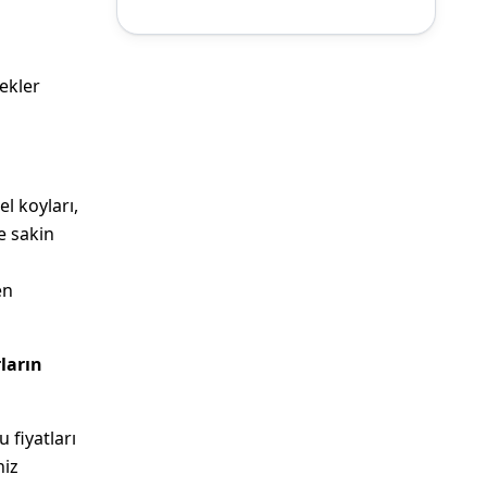
bekler
el koyları,
e sakin
en
ların
 fiyatları
niz