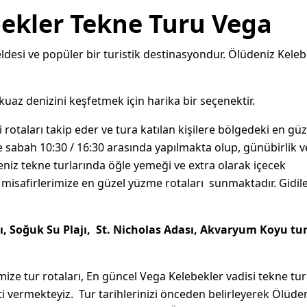
ekler Tekne Turu Vega
eldesi ve popüler bir turistik destinasyondur. Ölüdeniz Kele
kuaz denizini keşfetmek için harika bir seçenektir.
li rotaları takip eder ve tura katılan kişilere bölgedeki en güz
kle sabah 10:30 / 16:30 arasında yapılmakta olup, günübirlik v
eniz tekne turlarında öğle yemeği ve extra olarak içecek
 misafirlerimize en güzel yüzme rotaları sunmaktadır. Gidil
ı, Soğuk Su Plajı, St. Nicholas Adası, Akvaryum Koyu tur
ize tur rotaları, En güncel
Vega Kelebekler vadisi tekne turu
ti vermekteyiz. Tur tarihlerinizi önceden belirleyerek Ölüde