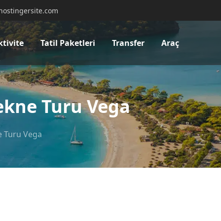
hostingersite.com
ktivite
Tatil Paketleri
Transfer
Araç
ekne Turu Vega
e Turu Vega