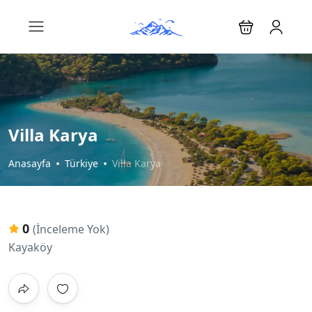
Villa Karya
Anasayfa
Türkiye
Villa Karya
0
(İnceleme Yok)
Kayaköy