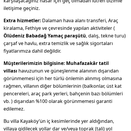
karşılaşacağınız hasar için geç olmadan lütfen bizimle
iletişime geçiniz.
Extra hizmetler:
Dalaman hava alanı transferi, Araç
kiralama, Fethiye ve çevresinde yapılan aktiviteler (
Ölüdeniz Babadağ Yamaç paraşütü
, dalış, tekne turu)
çarşaf ve havlu, extra temizlik ve sağlık sigortaları
fiyatlarımıza dahil değildir.
Müşterilerimizin bilgisine:
Muhafazakâr tatil
villası
havuzunun ve güneşlenme alanının dışarıdan
görünmemesi için her türlü önlemin alınmış olmasına
rağmen, villanın diğer bölümlerinin (balkonlar, üst kat
pencereleri, araç park yerleri, bahçenin bazı bölümleri
vb. ) dışarıdan %100 olarak görünmemesi garanti
edilemez.
Bu villa Kayaköy’ün iç kesimlerinde yer aldığından,
villaya gidilecek yollar dar ve/veya toprak (tali) yol