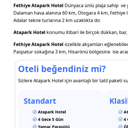
Fethiye Atapark Hotel
Dünyaca ünlü plaja sahip ve
Dalaman hava alanına 60 km, Otogara 4 km, Fethiye l
Adalar tekne turlarına 2 km uzaklıkta dır.
Atapark Hotel
konumu itibari ile birçok dükkan, bar,
Fethiye Atapark Hotel
özelikle akşamları eğlenebile
Paspatur sokağına 3 km, Hisarönü bölgesine ise ara
Oteli beğendiniz mi?
Sizlere Atapark Hotel için avantajlı bir tatil paketi
Standart
Klasi
Atapark Hotel
At
4 Gece 5 Gün
4 
Yamaç Paraşütü
Öl