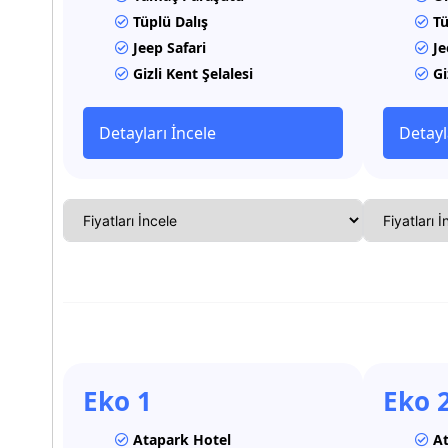
Tüplü Dalış
Tü
Jeep Safari
Je
Gizli Kent Şelalesi
Gi
Detayları İncele
Detayl
Eko 1
Eko 
Atapark Hotel
At