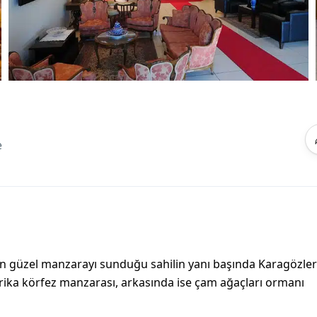
e
e en güzel manzarayı sunduğu sahilin yanı başında Karagözle
arika körfez manzarası, arkasında ise çam ağaçları ormanı