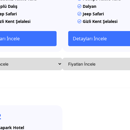
plü Dalış
Dalyan
ep Safari
Jeep Safari
zli Kent Şelalesi
Gizli Kent Şelalesi
arı İncele
Detayları İncele
2
apark Hotel