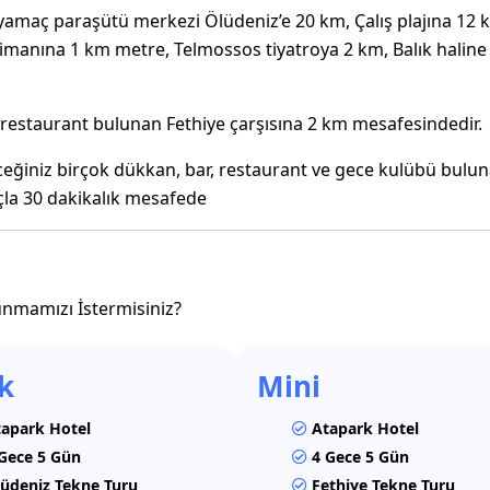
 yamaç paraşütü merkezi
Ölüdeniz
’e 20 km, Çalış plajına 12 
imanına 1 km metre, Telmossos tiyatroya 2 km, Balık haline
 restaurant bulunan Fethiye çarşısına 2 km mesafesindedir.
ceğiniz birçok dükkan, bar, restaurant ve gece kulübü bulu
çla 30 dakikalık mesafede
 sunmamızı İstermisiniz?
k
Mini
apark Hotel
Atapark Hotel
Gece 5 Gün
4 Gece 5 Gün
üdeniz Tekne Turu
Fethiye Tekne Turu