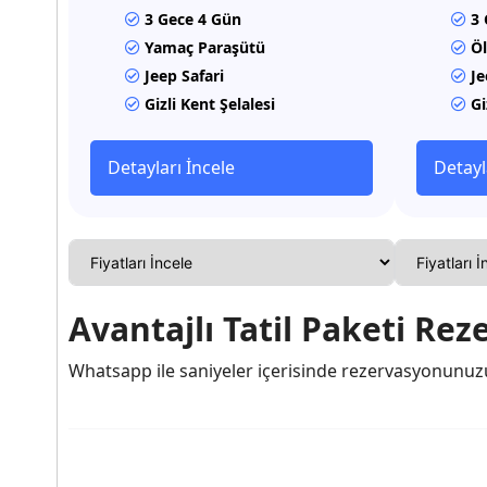
3 Gece 4 Gün
3 
Yamaç Paraşütü
Öl
Jeep Safari
Je
Gizli Kent Şelalesi
Gi
Detayları İncele
Detayl
Avantajlı Tatil Paketi Re
Whatsapp ile saniyeler içerisinde rezervasyonunuz