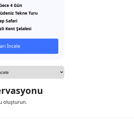
Gece 4 Gün
üdeniz Tekne Turu
ep Safari
zli Kent Şelalesi
arı İncele
zervasyonu
u oluşturun.