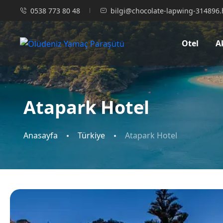
0538 773 80 48
bilgi@chocolate-lapwing-314896.
Otel
A
Atapark Hotel
Anasayfa
Türkiye
Atapark Hotel