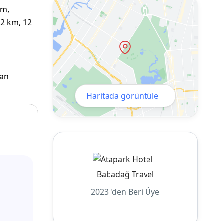
km,
 2 km, 12
nan
Haritada görüntüle
Babadağ Travel
2023 'den Beri Üye