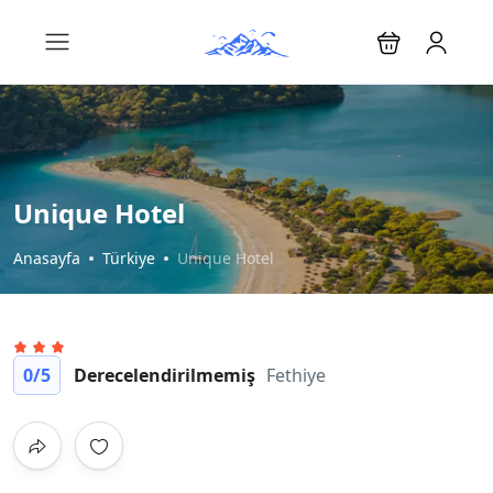
Unique Hotel
Anasayfa
Türkiye
Unique Hotel
0
/5
Derecelendirilmemiş
Fethiye