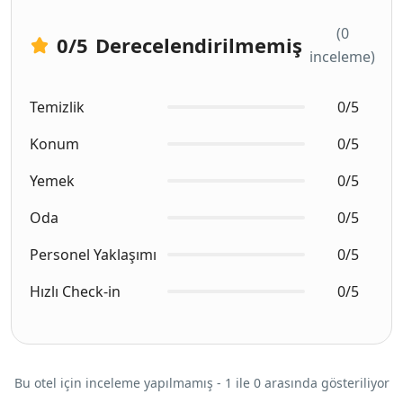
(0
0
/5
Derecelendirilmemiş
inceleme)
Temizlik
0/5
Konum
0/5
Yemek
0/5
Oda
0/5
Personel Yaklaşımı
0/5
Hızlı Check-in
0/5
Bu otel için inceleme yapılmamış - 1 ile 0 arasında gösteriliyor