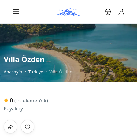
Villa Özden
Anasayfa
Türkiye
Villa Özden
0
(İnceleme Yok)
Kayaköy