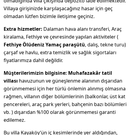
olmadığında villa çıkışında depozito iade edilmektedir.
Villaya girişinizde karşılaşacağınız hasar için geç
olmadan lütfen bizimle iletişime geçiniz.
Extra hizmetler:
Dalaman hava alanı transferi, Araç
kiralama, Fethiye ve çevresinde yapılan aktiviteler (
Fethiye Ölüdeniz Yamaç paraşütü
, dalış, tekne turu)
çarşaf ve havlu, extra temizlik ve sağlık sigortaları
fiyatlarımıza dahil değildir.
Müşterilerimizin bilgisine:
Muhafazakâr tatil
villası
havuzunun ve güneşlenme alanının dışarıdan
görünmemesi için her türlü önlemin alınmış olmasına
rağmen, villanın diğer bölümlerinin (balkonlar, üst kat
pencereleri, araç park yerleri, bahçenin bazı bölümleri
vb. ) dışarıdan %100 olarak görünmemesi garanti
edilemez.
Bu villa Kayaköy’ün iç kesimlerinde yer aldığından,