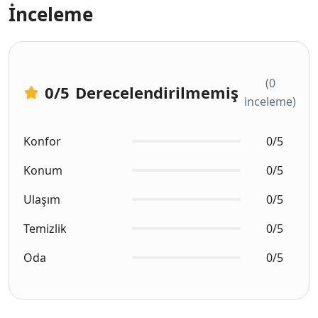
İnceleme
(0
0
/5
Derecelendirilmemiş
inceleme)
Konfor
0/5
Konum
0/5
Ulaşım
0/5
Temizlik
0/5
Oda
0/5