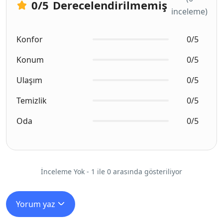
0
/5
Derecelendirilmemiş
inceleme)
Konfor
0/5
Konum
0/5
Ulaşım
0/5
Temizlik
0/5
Oda
0/5
İnceleme Yok - 1 ile 0 arasında gösteriliyor
Yorum yaz