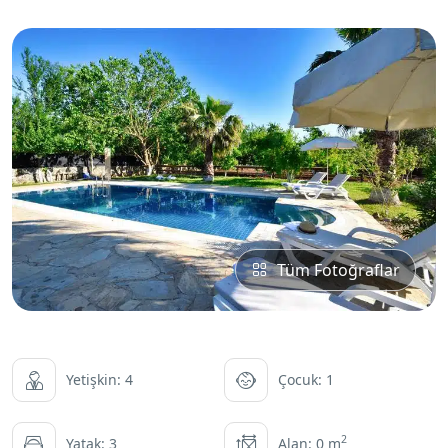
Tüm Fotoğraflar
Yetişkin: 4
Çocuk: 1
2
Yatak: 3
Alan: 0 m