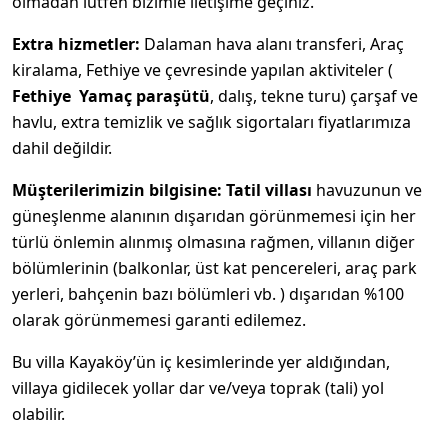
olmadan lütfen bizimle iletişime geçiniz.
Extra hizmetler:
Dalaman hava alanı transferi, Araç
kiralama, Fethiye ve çevresinde yapılan aktiviteler (
Fethiye Yamaç paraşütü
, dalış, tekne turu) çarşaf ve
havlu, extra temizlik ve sağlık sigortaları fiyatlarımıza
dahil değildir.
Müşterilerimizin bilgisine:
Tatil villası
havuzunun ve
güneşlenme alanının dışarıdan görünmemesi için her
türlü önlemin alınmış olmasına rağmen, villanın diğer
bölümlerinin (balkonlar, üst kat pencereleri, araç park
yerleri, bahçenin bazı bölümleri vb. ) dışarıdan %100
olarak görünmemesi garanti edilemez.
Bu villa Kayaköy’ün iç kesimlerinde yer aldığından,
villaya gidilecek yollar dar ve/veya toprak (tali) yol
olabilir.