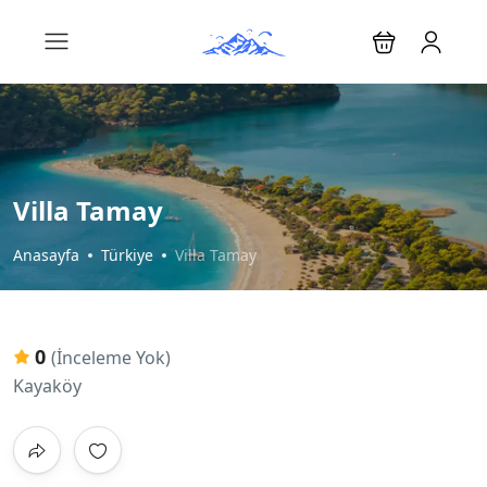
Villa Tamay
Anasayfa
Türkiye
Villa Tamay
0
(İnceleme Yok)
Kayaköy