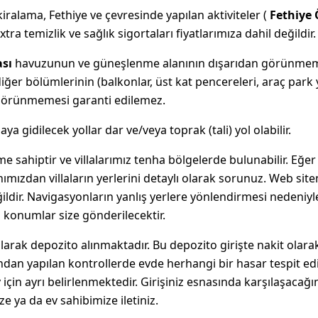
iralama, Fethiye ve çevresinde yapılan aktiviteler (
Fethiye 
xtra temizlik ve sağlık sigortaları fiyatlarımıza dahil değildir.
ası
havuzunun ve güneşlenme alanının dışarıdan görünmeme
ğer bölümlerinin (balkonlar, üst kat pencereleri, araç park y
 görünmemesi garanti edilemez.
ya gidilecek yollar dar ve/veya toprak (tali) yol olabilir.
e sahiptir ve villalarımız tenha bölgelerde bulunabilir. Eğer
mızdan villaların yerlerini detaylı olarak sorunuz. Web sit
ildir. Navigasyonların yanlış yerlere yönlendirmesi nedeniyl
l konumlar size gönderilecektir.
olarak depozito alınmaktadır. Bu depozito girişte nakit olara
ından yapılan kontrollerde evde herhangi bir hasar tespit ed
 için ayrı belirlenmektedir. Girişiniz esnasında karşılaşacağı
e ya da ev sahibimize iletiniz.