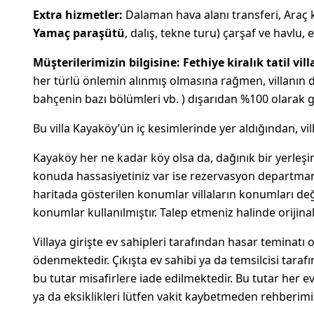
Extra hizmetler:
Dalaman hava alanı transferi, Araç k
Yamaç paraşütü
, dalış, tekne turu) çarşaf ve havlu, e
Müşterilerimizin bilgisine:
Fethiye kiralık tatil vill
her türlü önlemin alınmış olmasına rağmen, villanın di
bahçenin bazı bölümleri vb. ) dışarıdan %100 olarak
Bu villa Kayaköy’ün iç kesimlerinde yer aldığından, villa
Kayaköy her ne kadar köy olsa da, dağınık bir yerleşim
konuda hassasiyetiniz var ise rezervasyon departmanı
haritada gösterilen konumlar villaların konumları değ
konumlar kullanılmıştır. Talep etmeniz halinde orijina
Villaya girişte ev sahipleri tarafından hasar teminatı 
ödenmektedir. Çıkışta ev sahibi ya da temsilcisi taraf
bu tutar misafirlere iade edilmektedir. Bu tutar her ev
ya da eksiklikleri lütfen vakit kaybetmeden rehberimiz