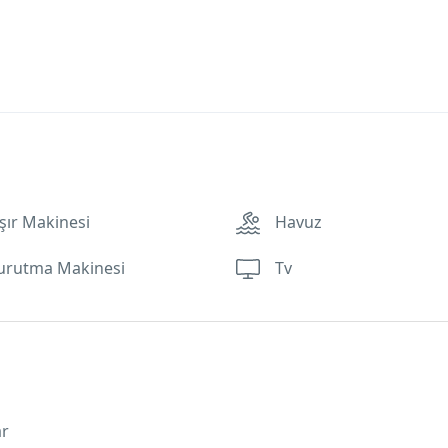
ır Makinesi
Havuz
urutma Makinesi
Tv
ar