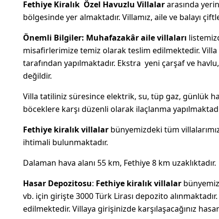
F
ethiye Kiralık Özel Havuzlu Villalar
arasında yerini
bölgesinde yer almaktadır. Villamız, aile ve balayı çiftle
Önemli Bilgiler:
Muhafazakâr
aile villaları
listemizd
misafirlerimize temiz olarak teslim edilmektedir. Vill
tarafından yapılmaktadır. Ekstra yeni çarşaf ve havlu, ek
değildir.
Villa tatiliniz süresince elektrik, su, tüp gaz, günlük 
böceklere karşı düzenli olarak ilaçlanma yapılmaktadı
Fethiye kiralık villalar
bünyemizdeki tüm villalarım
ihtimali bulunmaktadır.
Dalaman hava alanı 55 km, Fethiye 8 km uzaklıktadır.
Hasar Depozitosu
:
Fethiye kiralık villalar
bünyemizd
vb. için girişte 3000 Türk Lirası depozito alınmaktadı
edilmektedir. Villaya girişinizde karşılaşacağınız hasa