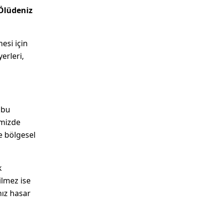
Ölüdeniz
si için
erleri,
 bu
emizde
e bölgesel
k
ilmez ise
nız hasar