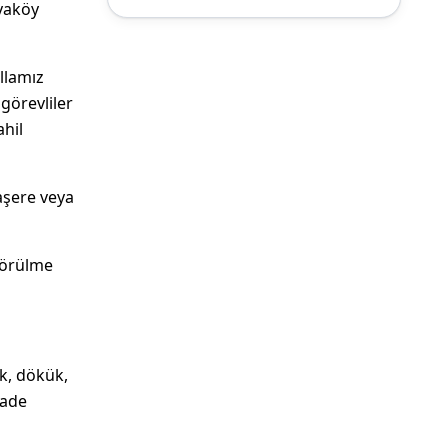
ayaköy
illamız
görevliler
ahil
haşere veya
görülme
ık, dökük,
iade