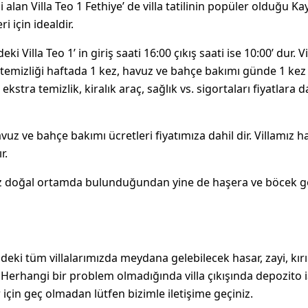
 alan Villa Teo 1 Fethiye’ de villa tatilinin popüler olduğu K
ri için idealdir.
eki Villa Teo 1’ in giriş saati 16:00 çıkış saati ise 10:00’ dur. V
a temizliği haftada 1 kez, havuz ve bahçe bakımı günde 1 kez 
stra temizlik, kiralık araç, sağlık vs. sigortaları fiyatlara d
havuz ve bahçe bakımı ücretleri fiyatımıza dahil dir. Villamız 
r.
ız doğal ortamda bulunduğundan yine de haşera ve böcek 
eki tüm villalarımızda meydana gelebilecek hasar, zayi, kır
r. Herhangi bir problem olmadığında villa çıkışında depozito 
r için geç olmadan lütfen bizimle iletişime geçiniz.