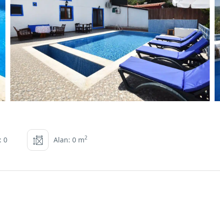
2
: 0
Alan: 0 m