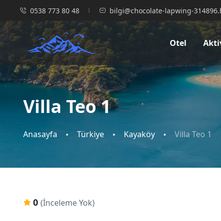
0538 773 80 48
bilgi@chocolate-lapwing-314896.
Otel
Akti
Villa Teo 1
Anasayfa
Türkiye
Kayaköy
Villa Teo 1
0
(İnceleme Yok)